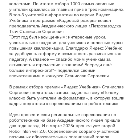
коллегами. По итогам отбора 1000 самых активных
учителей сразились за главный приз в трёх номинациях.
В топ-3 учителей информатики по версии Яндекс
Учебника в программе «Кадровый резерв» вошел
преподаватель Академического лицея г.Петрозаводска
Ткач Станислав Сергеевич.
"Этот год был насыщенным: интересные уроки,
увлекательные задания для учеников и полезные курсы
повышения квалификации. Благодарю Яндекс Учебник
за удобную платформу и возможность развиваться как
педагогу. А главное — спасибо моим ученикам за
активность и стремление к знаниям! Впереди ещё
больше интересного!"– поделился своими
впечатлениями о конкурсе Станислав Сергеевич.
В рамках отбора премии «Яндекс Учебника» Станислав
Сергеевич подготовил запись видео на тему «Почему
классно быть учителем информатики», в которую вошли
кадры подготовки к соревнованиям по робототехнике.
Идея провести свои региональные соревнования по
робототехнике на базе Академического лицея пришла
два года назад. И в марте 2025г прошел уже второй
RoboThlon ver 2.0. Соревнование собрало участников
различных образовательных организаций города,