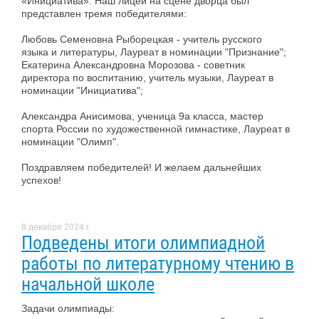
«Инициатива». Наш лицей на сцене дворца был
представлен тремя победителями:
Любовь Семеновна Рыборецкая - учитель русского
языка и литературы, Лауреат в номинации "Признание";
Екатерина Александровна Морозова - советник
директора по воспитанию, учитель музыки, Лауреат в
номинации "Инициатива";
Александра Анисимова, ученица 9а класса, мастер
спорта России по художественной гимнастике, Лауреат в
номинации "Олимп".
Поздравляем победителей! И желаем дальнейших
успехов!
8 декабря 2024 г.
Подведены итоги олимпиадной
работы по литературному чтению в
начальной школе
Задачи олимпиады: