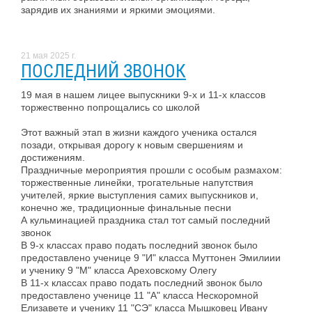
зарядив их знаниями и яркими эмоциями.
21 мая 2025 г.
ПОСЛЕДНИЙ ЗВОНОК
19 мая в нашем лицее выпускники 9-х и 11-х классов
торжественно попрощались со школой
Этот важный этап в жизни каждого ученика остался
позади, открывая дорогу к новым свершениям и
достижениям.
Праздничные мероприятия прошли с особым размахом:
торжественные линейки, трогательные напутствия
учителей, яркие выступления самих выпускников и,
конечно же, традиционные финальные песни
А кульминацией праздника стал тот самый последний
звонок
В 9-х классах право подать последний звонок было
предоставлено ученице 9 "И" класса Муттонен Эмилиии
и ученику 9 "М" класса Ареховскому Олегу
В 11-х классах право подать последний звонок было
предоставлено ученице 11 "А" класса Нескоромной
Елизавете и ученику 11 "СЭ" класса Мышковец Ивану