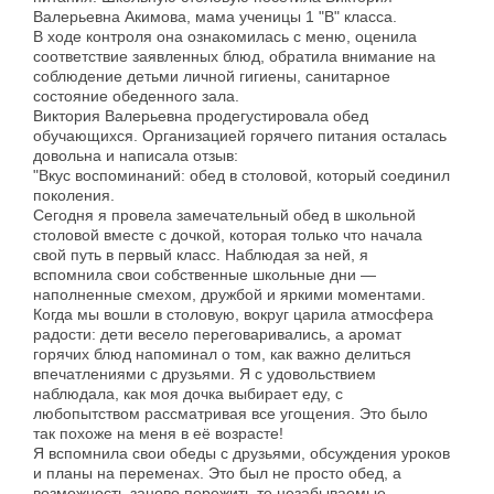
Валерьевна Акимова, мама ученицы 1 "В" класса.
В ходе контроля она ознакомилась с меню, оценила
соответствие заявленных блюд, обратила внимание на
соблюдение детьми личной гигиены, санитарное
состояние обеденного зала.
Виктория Валерьевна продегустировала обед
обучающихся. Организацией горячего питания осталась
довольна и написала отзыв:
"Вкус воспоминаний: обед в столовой, который соединил
поколения.
Сегодня я провела замечательный обед в школьной
столовой вместе с дочкой, которая только что начала
свой путь в первый класс. Наблюдая за ней, я
вспомнила свои собственные школьные дни —
наполненные смехом, дружбой и яркими моментами.
Когда мы вошли в столовую, вокруг царила атмосфера
радости: дети весело переговаривались, а аромат
горячих блюд напоминал о том, как важно делиться
впечатлениями с друзьями. Я с удовольствием
наблюдала, как моя дочка выбирает еду, с
любопытством рассматривая все угощения. Это было
так похоже на меня в её возрасте!
Я вспомнила свои обеды с друзьями, обсуждения уроков
и планы на переменах. Это был не просто обед, а
возможность заново пережить те незабываемые