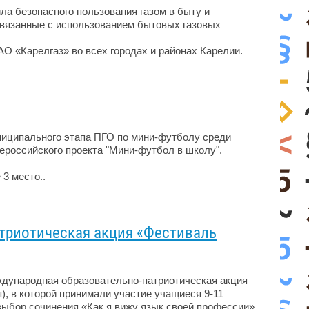
ла безопасного пользования газом в быту и
связанные с использованием бытовых газовых
О «Карелгаз» во всех городах и районах Карелии.
ниципального этапа ПГО по мини-футболу среди
ероссийского проекта "Мини-футбол в школу".
3 место..
триотическая акция «Фестиваль
ждународная образовательно-патриотическая акция
), в которой принимали участие учащиеся 9-11
выбор сочинения «Как я вижу язык своей профессии»