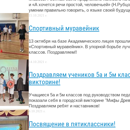
и «А хочется речи простой, человечьей» (Н.Рубц
умении правильно говорить, о языке своей будущ
15.10.2021 г.
Спортивный муравейник
13 октября на базе Академического лицея прошли
«Спортивный муравейник». В упорной борьбе луч
классов. Поздравляем!!
14.10.2021 г.
Поздравляем учеников 5а и 5м кла
викторине!
Учащиеся 5а и 5м классов под руководством педаг
показали себя в городской викторине "Мифы Древн
Поздравляем ребят и наставников!
6.10.2021 г.
Посвящение в пятиклассники!