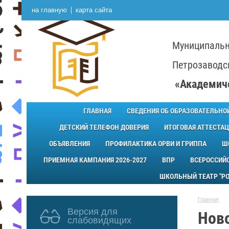
на главную
карта сайта
Муниципальн
Петрозаводск
«Академич
ГЛАВНАЯ
СВЕДЕНИЯ ОБ ОБРАЗОВАТЕЛЬНО
ДЕТСКИЙ ТЕЛЕФОН ДОВЕРИЯ
ИТОГОВАЯ АТТЕСТАЦ
ОБЪЯВЛЕНИЯ
ПРОФИЛАКТИКА ОРВИ И ГРИППА
Ш
ПРИЕМНАЯ КАМПАНИЯ 2026-2027
ВПР
ВСЕРОССИЙ
ШКОЛЬНЫЙ ТЕАТР "РО
Главная
Версия для
Нов
слабовидящих