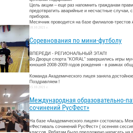
Цель акции – еще раз напомнить гражданам прави
предотвратить аварийные и несчастные случаи, 
приборов.
Месячник проводится на базе филиалов-трестов А
18.10.2021 г.
Соревнования по мини-футболу
ВПЕРЕДИ - РЕГИОНАЛЬНЫЙ ЭТАП!
Во Дворце спорта "KORAL" завершились игры му
юношей 2008-2009 годов рождения - в рамках общ
Команда Академического лицея заняла достойное 
Поздравляем !
15.10.2021 г.
Международная образовательно-па
сочинений РусФест»
На базе «Академического лицея» состоялась Ме
«Фестиваль сочинений РусФест» ( осенняя сессия
классов. Ребятам было предложено написать на 