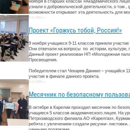
ноября в старших классах «Академического лице
узнали о добровольческой деятельности, о том​ , гд
возможности открывает эта деятельность для моло
9.11.2021 г.
Проект «Горжусь тобой, Россия!»
9 ноября учащиеся​ 9-11 классов приняли участие
Они отвечали на вопросы ​ по ​ истории, культуре, 
Данный проект реализован НП «Молодежная пала
Просвещения.
​Победителем стал Чекарев Даниил – учащийся 11М
участие в финале данного проекта.
8.11.2021 г.
Месячник по безопасному пользов
В октябре в Карелии проходил месячник по безоп
учащиеся 5 классов академического лицея. На ур
Петрозаводского филиала АО «Карелгаз», Курмак
ребята с увлечением создали рисунки- листовки
ценными подарками.