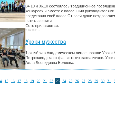
04.10 и 06.10 состоялось традиционное посвящен
конкурсах и вместе с классными руководителями 
представив свой класс.От всей души поздравляем
пятиклассники!
Фото прилагаются.
2.10.2021 г.
Уроки мужества
1 октября в Академическом лицее прошли Уроки
Петрозаводска от фашистских захватчиков. Урок
Алла Леонидовна Беляева.
4
15
16
17
18
19
20
21
22
23
24
25
26
27
28
29
30
31