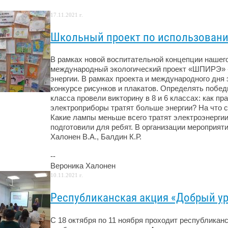
17.11.2021 г.
Школьный проект по использовани
В рамках новой воспитательной концепции нашего
международный экологический проект «ШПИРЭ» -
энергии. В рамках проекта и международного дня
конкурсе рисунков и плакатов. Определять победи
класса провели викторину в 8 и 6 классах: как п
электроприборы тратят больше энергии? На что 
Какие лампы меньше всего тратят электроэнерги
подготовили для ребят. В организации мероприяти
Халонен В.А., Балдин К.Р.
--
Вероника Халонен
10.11.2021 г.
Республиканская акция «Добрый у
С 18 октября по 11 ноября проходит республиканс