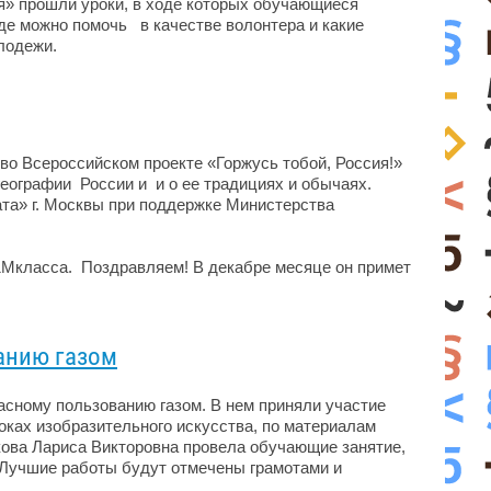
я» прошли уроки, в ходе которых обучающиеся
е​ можно помочь​ ​ ​ в качестве волонтера и какие
дежи.​ ​
 во Всероссийском проекте «Горжусь тобой, Россия!»
географии ​ России и ​ и о ее традициях и обычаях.
та» г. Москвы при поддержке Министерства
класса.​ ​ Поздравляем! В декабре месяце он примет​
анию газом
асному пользованию газом. В нем приняли участие
оках изобразительного искусства, по материалам
ова Лариса Викторовна провела обучающие занятие,
. Лучшие работы будут отмечены грамотами и