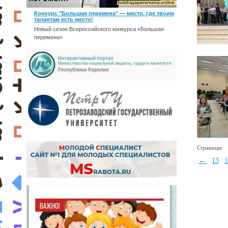
Конкурс "Большая перемена" — место, где твоим
талантам есть место!
Новый сезон Всероссийского конкурса «Большая
перемена»
Страницы:
←
13
1