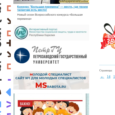
Конкурс "Большая перемена" — место, где твоим
талантам есть место!
Новый сезон Всероссийского конкурса «Большая
перемена»
Страницы:
←
14
1