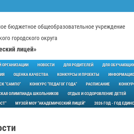
ое бюджетное общеобразовательное учреждение
ого городского округа
еский лицей»
Й ОРГАНИЗАЦИИ
НОВОСТИ
ДЛЯ РОДИТЕЛЕЙ
ДЛЯ ОБУЧАЮЩИ
ИЯ
ОЦЕНКА КАЧЕСТВА
КОНКУРСЫ И ПРОЕКТЫ
ИНФОРМАЦИО
СК "САМПО"
КОНКУРС "ПЕДАГОГ ГОДА"
РАСПИСАНИЕ
КОНКУР
СКАЯ ОЛИМПИАДА ШКОЛЬНИКОВ
ОТДЫХ И ОЗДОРОВЛЕНИЕ ДЕТЕЙ
СТ"
МУЗЕЙ МОУ "АКАДЕМИЧЕСКИЙ ЛИЦЕЙ"
2026 ГОД - ГОД ЕДИ
ости