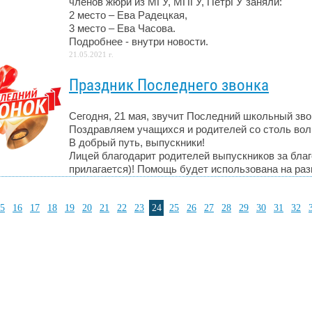
членов жюри из МГУ, МПГУ, ПетрГУ заняли:
2 место – Ева Радецкая, ​
3 место – Ева Часова.
Подробнее - внутри новости.
21.05.2021 г.
Праздник Последнего звонка
Сегодня, 21 мая, звучит Последний школьный зво
Поздравляем учащихся и родителей со столь во
В добрый путь, выпускники!
Лицей благодарит родителей выпускников за бла
прилагается)! Помощь будет использована на раз
5
16
17
18
19
20
21
22
23
24
25
26
27
28
29
30
31
32