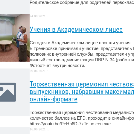
Родительское собрание для родителей первокла
24.08.2021 г.
Учения в Академическом лицее
Сегодня в Академическом лицее прошли учения.
В тренировке принимали участие: представитель
полковник внутренней службы, представители упр
личный состав администрации ПВР N 34 (работни
Фотоотчет внутри новости.
29.06.2021 г.
Торжественная церемония чествова
выпускников, набравших максималь
онлайн-формате
Торжественная церемония чествования медалисто
количество баллов на ЕГЭ, проходит в онлайн-ф
https://youtu.be/PcHh6D-7xTc по ссылке.
16.06.2021 г.