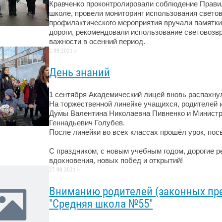
Кравченко проконтролировали соблюдение Прави
школе, провели мониторинг использования свет
профилактического мероприятия вручали памятк
дороги, рекомендовали использование световоз
важности в осенний период.
2.09.2021 г.
День знаний
1 сентября Академический лицей вновь распахнул
На торжественной линейке учащихся, родителей 
Думы Валентина Николаевна Пивненко и Министр
Геннадьевич Голубев.
После линейки во всех классах прошёл урок, пос
С праздником, с новым учебным годом, дорогие р
вдохновения, новых побед и открытий!
27.08.2021 г.
Вниманию родителей (законных пр
"Средняя школа №55"