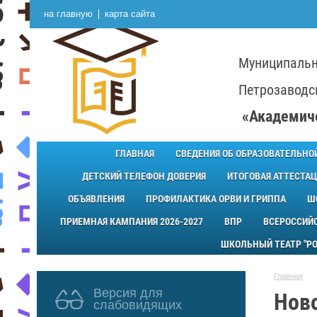
на главную
карта сайта
Муниципальн
Петрозаводск
«Академич
ГЛАВНАЯ
СВЕДЕНИЯ ОБ ОБРАЗОВАТЕЛЬНО
ДЕТСКИЙ ТЕЛЕФОН ДОВЕРИЯ
ИТОГОВАЯ АТТЕСТАЦ
ОБЪЯВЛЕНИЯ
ПРОФИЛАКТИКА ОРВИ И ГРИППА
Ш
ПРИЕМНАЯ КАМПАНИЯ 2026-2027
ВПР
ВСЕРОССИЙ
ШКОЛЬНЫЙ ТЕАТР "РО
Главная
Версия для
Нов
слабовидящих